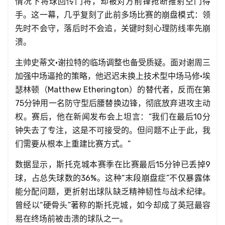
情况下将球回传门将，却被对方前锋抢断推射空门得
手。这一幕，几乎复刻了此前多场比赛的崩盘模式：领
先时不会守，落后时不会追，关键时刻心理防线率先崩
溃。
主帅史蒂文·谢拉特的临场调整也备受质疑。面对谢周三
加强中场逼抢的策略，他迟迟未换上技术型中场马修·埃
瑟林顿（Matthew Etherington）的替代者，反而在第
75分钟用一名防守型后腰替换边锋，彻底放弃进攻主动
权。赛后，他在新闻发布会上坦言：“我们在最后10分
钟失去了专注，这是不可接受的。但问题不止于此，我
们需要从根本上重建比赛方式。”
数据显示，斯托克城本赛季在比赛最后15分钟已丢掉9
球，占总失球数的36%。这种“末段崩盘症”不仅暴露体
能分配问题，更折射出球队缺乏精神韧性与战术纪律。
曾经以“硬骨头”著称的斯托克城，如今却成了英冠最容
易在终场前被击溃的球队之一。