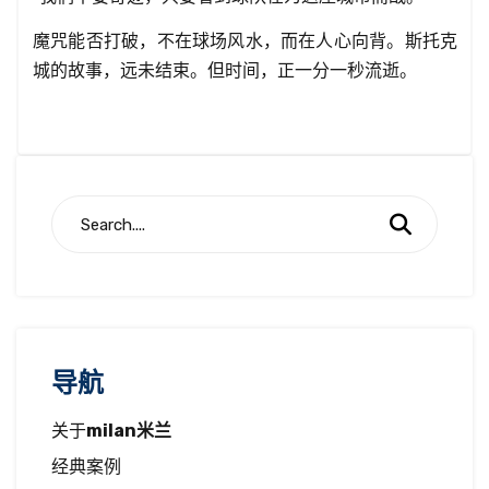
魔咒能否打破，不在球场风水，而在人心向背。斯托克
城的故事，远未结束。但时间，正一分一秒流逝。
导航
关于
milan米兰
经典案例