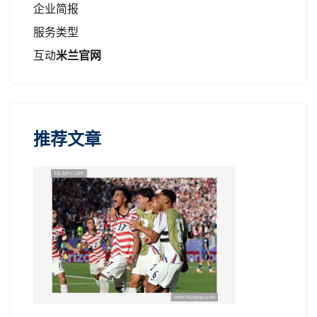
企业简报
服务类型
互动
米兰官网
推荐文章