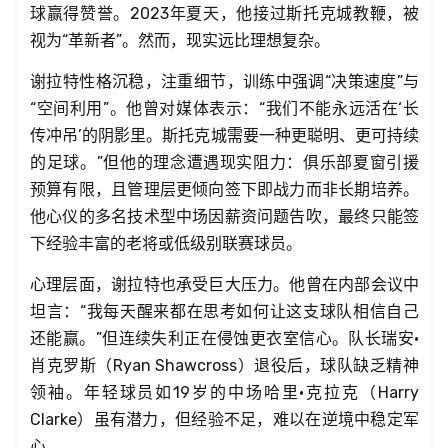
球赢得赞誉。2023年夏天，他接过斯托克城教鞭，被
视为“革新者”。然而，现实远比理想复杂。
谢拉特性格沉稳，注重细节，训练中强调“决策速度”与
“空间利用”。他曾对媒体表示：“我们不能永远活在‘长
传冲吊’的阴影里。斯托克城需要一种更聪明、更可持续
的足球。”但他的理念遭遇现实阻力：俱乐部夏窗引援
预算有限，且管理层更倾向签下即战力而非长期培养。
他心仪的多名技术型中场因薪资问题告吹，最终只能签
下经验丰富的老将或低级别联赛球员。
心理层面，谢拉特也承受巨大压力。他曾在内部会议中
坦言：“我每天醒来都在思考如何让这支球队相信自己
还能赢。”但连续失利正在侵蚀更衣室信心。队长瑞安·
肖克罗斯（Ryan Shawcross）退役后，球队缺乏精神
领袖。年轻球员如19岁的中场哈里·克拉克（Harry
Clarke）虽有潜力，但经验不足，难以在逆境中稳定军
心。