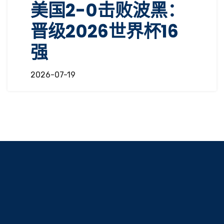
美国2-0击败波黑：
晋级2026世界杯16
强
2026-07-19