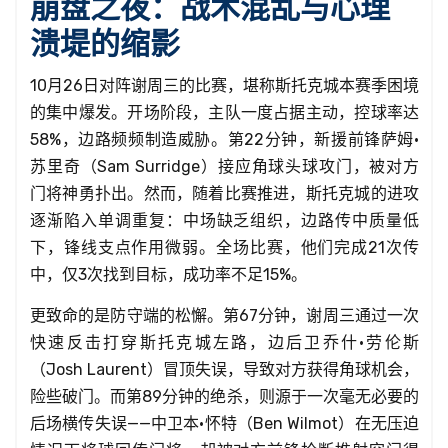
崩盘之夜：战术混乱与心理
溃堤的缩影
10月26日对阵谢周三的比赛，堪称斯托克城本赛季困境
的集中爆发。开场阶段，主队一度占据主动，控球率达
58%，边路频频制造威胁。第22分钟，新援前锋萨姆·
苏里奇（Sam Surridge）接应角球头球攻门，被对方
门将神勇扑出。然而，随着比赛推进，斯托克城的进攻
逐渐陷入单调重复：中场缺乏组织，边路传中质量低
下，锋线支点作用微弱。全场比赛，他们完成21次传
中，仅3次找到目标，成功率不足15%。
更致命的是防守端的松懈。第67分钟，谢周三通过一次
快速反击打穿斯托克城左路，边后卫乔什·劳伦斯
（Josh Laurent）冒顶失误，导致对方获得角球机会，
险些破门。而第89分钟的绝杀，则源于一次毫无必要的
后场横传失误——中卫本·怀特（Ben Wilmot）在无压迫