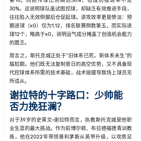
第18；向前传球比例高达38%，但成功推进率不足
30%。这说明球队虽试图控球，却缺乏有效推进手段，
往往陷入无效倒脚后仓促起球。进攻效率更是惨淡：预
期进球（xG）仅为1.12，排名联赛倒数第五，而实际进
球12个，略高于xG，说明运气成分掩盖了创造机会能力
的匮乏。
简言之，斯托克城正处于“旧体系已死，新体系未生”的
尴尬期。他们既无法复制昔日的高空优势，又不具备现
代控球体系所需的技术基础，战术摇摆导致场上球员无
所适从。
谢拉特的十字路口：少帅能
否力挽狂澜？
对于39岁的史蒂文·谢拉特而言，执教斯托克城是他职
业生涯的最大挑战。作为前博尔顿、布拉德福德青训教
练，他在2022年带领普利茅斯从英甲升级，以攻势足