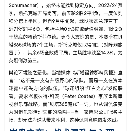
Schumacher），始终未能找到稳定方向。2023/24赛
季，斯托克城开局尚可，前五轮2胜2平1负，一度位列
积分榜上半区。但自9月中旬起，球队状态急转直下：
近7轮仅1平6负，包括主场0比3惨败给伯明翰、1比2负
于垫底的哈德斯菲尔德。更令人震惊的是，本赛季在贝
塔365球场的7个主场，斯托克城仅取得1胜（对阵弱旅
雷丁），其余6场全败或平局，主场胜率跌至14.3%，为
英冠倒数第三。
舆论环境随之恶化。当地媒体《斯塔福德郡哨兵报》直
言：“这不是一支有升级野心的球队，而是一支在资本
迷雾中迷失方向的队伍。”球迷组织“红白之心”发起联
署，要求老板彼得·科茨（Peter Coates）家族重新审
视俱乐部战略。而“贝塔365魔咒”一词，也从调侃演变
为对俱乐部治理失能的隐喻——当一家博彩公司冠名主
场，却无法为球队带来胜利，这种讽刺意味愈发浓烈。