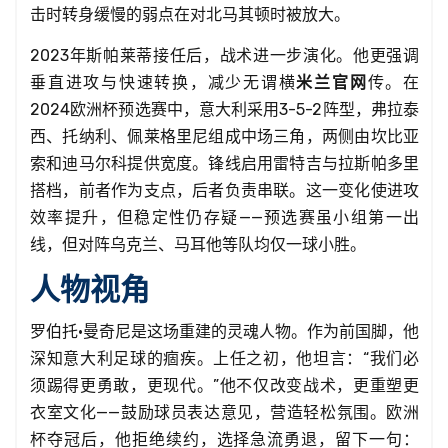
击时转身缓慢的弱点在对北马其顿时被放大。
2023年斯帕莱蒂接任后，战术进一步演化。他更强调
垂直进攻与快速转换，减少无谓横
米兰官网
传。在
2024欧洲杯预选赛中，意大利采用3-5-2阵型，弗拉泰
西、托纳利、佩莱格里尼组成中场三角，两侧由坎比亚
索和迪马尔科提供宽度。锋线启用雷特吉与拉斯帕多里
搭档，前者作为支点，后者负责串联。这一变化使进攻
效率提升，但稳定性仍存疑——预选赛虽小组第一出
线，但对阵乌克兰、马耳他等队均仅一球小胜。
人物视角
罗伯托·曼奇尼是这场重建的灵魂人物。作为前国脚，他
深知意大利足球的痼疾。上任之初，他坦言：“我们必
须踢得更勇敢，更现代。”他不仅改变战术，更重塑更
衣室文化——鼓励球员表达意见，营造轻松氛围。欧洲
杯夺冠后，他拒绝续约，选择急流勇退，留下一句：