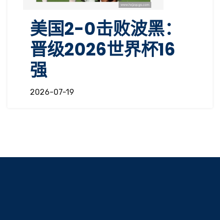
美国2-0击败波黑：
晋级2026世界杯16
强
2026-07-19