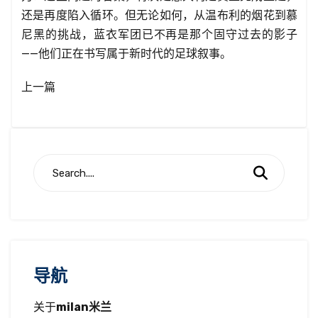
还是再度陷入循环。但无论如何，从温布利的烟花到慕
尼黑的挑战，蓝衣军团已不再是那个固守过去的影子
——他们正在书写属于新时代的足球叙事。
上一篇
导航
关于
milan米兰