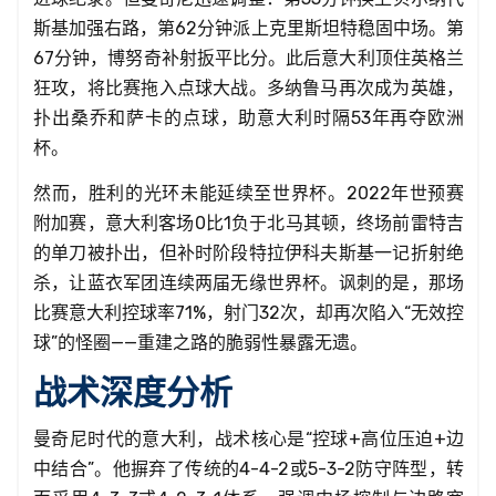
斯基加强右路，第62分钟派上克里斯坦特稳固中场。第
67分钟，博努奇补射扳平比分。此后意大利顶住英格兰
狂攻，将比赛拖入点球大战。多纳鲁马再次成为英雄，
扑出桑乔和萨卡的点球，助意大利时隔53年再夺欧洲
杯。
然而，胜利的光环未能延续至世界杯。2022年世预赛
附加赛，意大利客场0比1负于北马其顿，终场前雷特吉
的单刀被扑出，但补时阶段特拉伊科夫斯基一记折射绝
杀，让蓝衣军团连续两届无缘世界杯。讽刺的是，那场
比赛意大利控球率71%，射门32次，却再次陷入“无效控
球”的怪圈——重建之路的脆弱性暴露无遗。
战术深度分析
曼奇尼时代的意大利，战术核心是“控球+高位压迫+边
中结合”。他摒弃了传统的4-4-2或5-3-2防守阵型，转