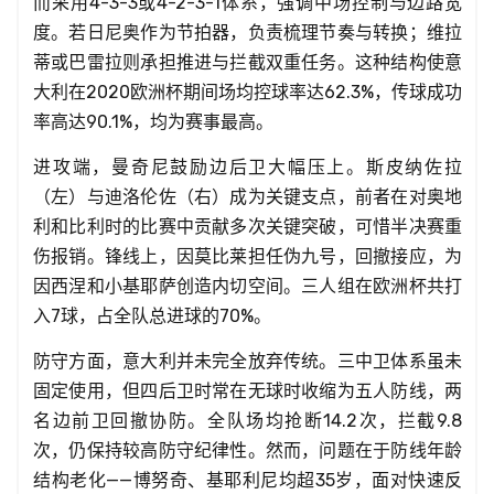
而采用4-3-3或4-2-3-1体系，强调中场控制与边路宽
度。若日尼奥作为节拍器，负责梳理节奏与转换；维拉
蒂或巴雷拉则承担推进与拦截双重任务。这种结构使意
大利在2020欧洲杯期间场均控球率达62.3%，传球成功
率高达90.1%，均为赛事最高。
进攻端，曼奇尼鼓励边后卫大幅压上。斯皮纳佐拉
（左）与迪洛伦佐（右）成为关键支点，前者在对奥地
利和比利时的比赛中贡献多次关键突破，可惜半决赛重
伤报销。锋线上，因莫比莱担任伪九号，回撤接应，为
因西涅和小基耶萨创造内切空间。三人组在欧洲杯共打
入7球，占全队总进球的70%。
防守方面，意大利并未完全放弃传统。三中卫体系虽未
固定使用，但四后卫时常在无球时收缩为五人防线，两
名边前卫回撤协防。全队场均抢断14.2次，拦截9.8
次，仍保持较高防守纪律性。然而，问题在于防线年龄
结构老化——博努奇、基耶利尼均超35岁，面对快速反