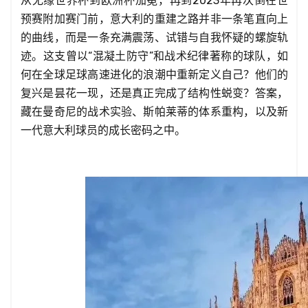
从无缘世界杯到欧洲杯加冕，再到2023年再次倒在世
预赛附加赛门前，意大利的重建之路并非一条笔直向上
的曲线，而是一条充满震荡、试错与自我怀疑的螺旋轨
迹。这支曾以“混凝土防守”和战术纪律著称的球队，如
何在全球足球高速进化的浪潮中重新定义自己？他们的
复兴是昙花一现，还是真正完成了结构性蜕变？答案，
藏在曼奇尼的战术实验、斯帕莱蒂的体系重构，以及新
一代意大利球员的成长密码之中。