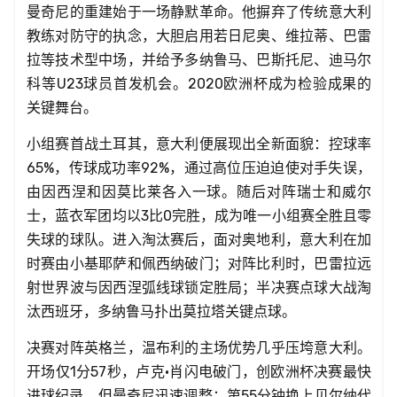
曼奇尼的重建始于一场静默革命。他摒弃了传统意大利
教练对防守的执念，大胆启用若日尼奥、维拉蒂、巴雷
拉等技术型中场，并给予多纳鲁马、巴斯托尼、迪马尔
科等U23球员首发机会。2020欧洲杯成为检验成果的
关键舞台。
小组赛首战土耳其，意大利便展现出全新面貌：控球率
65%，传球成功率92%，通过高位压迫迫使对手失误，
由因西涅和因莫比莱各入一球。随后对阵瑞士和威尔
士，蓝衣军团均以3比0完胜，成为唯一小组赛全胜且零
失球的球队。进入淘汰赛后，面对奥地利，意大利在加
时赛由小基耶萨和佩西纳破门；对阵比利时，巴雷拉远
射世界波与因西涅弧线球锁定胜局；半决赛点球大战淘
汰西班牙，多纳鲁马扑出莫拉塔关键点球。
决赛对阵英格兰，温布利的主场优势几乎压垮意大利。
开场仅1分57秒，卢克·肖闪电破门，创欧洲杯决赛最快
进球纪录。但曼奇尼迅速调整：第55分钟换上贝尔纳代