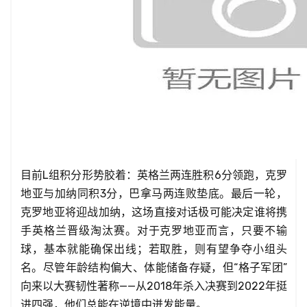
目前L组积分形势胶着：英格兰两连胜积6分领跑，克罗
地亚与加纳同积3分，巴拿马两连败垫底。最后一轮，
克罗地亚将迎战加纳，这场直接对话极可能决定谁将携
手英格兰晋级淘汰赛。对于克罗地亚而言，只要不输
球，基本就能确保出线；若取胜，则有望争夺小组头
名。尽管年龄结构偏大、体能储备存疑，但“格子军团”
向来以大赛韧性著称——从2018年杀入决赛到2022年挺
进四强，他们总能在逆境中迸发能量。