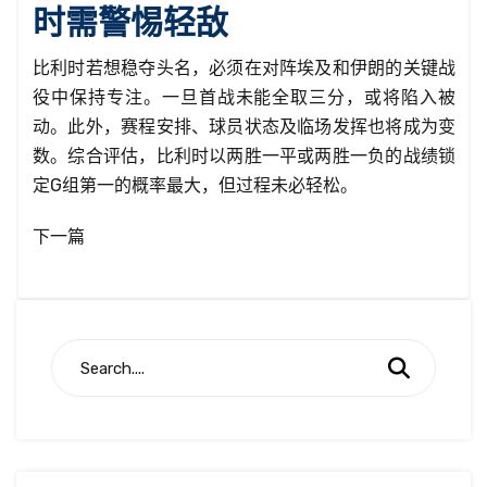
时需警惕轻敌
比利时若想稳夺头名，必须在对阵埃及和伊朗的关键战
役中保持专注。一旦首战未能全取三分，或将陷入被
动。此外，赛程安排、球员状态及临场发挥也将成为变
数。综合评估，比利时以两胜一平或两胜一负的战绩锁
定G组第一的概率最大，但过程未必轻松。
下一篇