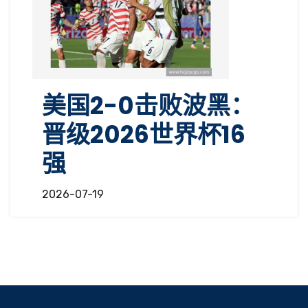
美国2-0击败波黑：
晋级2026世界杯16
强
2026-07-19