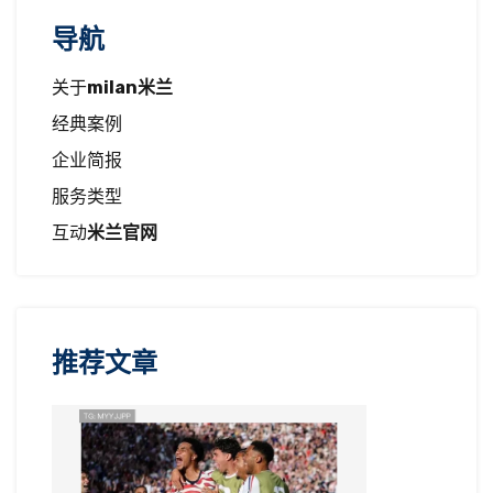
导航
关于
milan米兰
经典案例
企业简报
服务类型
互动
米兰官网
推荐文章