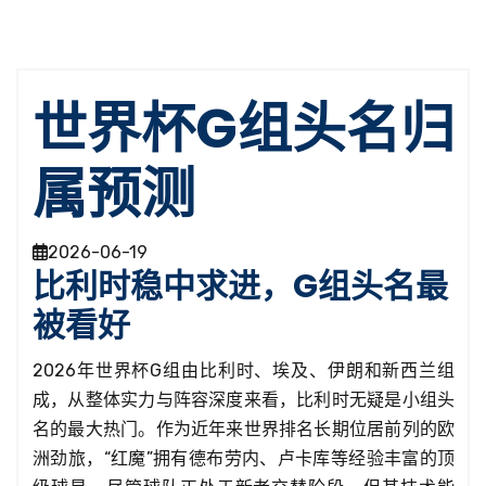
世界杯G组头名归
属预测
2026-06-19
比利时稳中求进，G组头名最
被看好
2026年世界杯G组由比利时、埃及、伊朗和新西兰组
成，从整体实力与阵容深度来看，比利时无疑是小组头
名的最大热门。作为近年来世界排名长期位居前列的欧
洲劲旅，“红魔”拥有德布劳内、卢卡库等经验丰富的顶