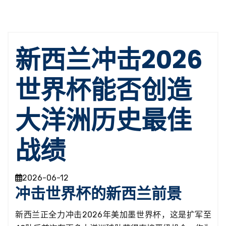
新西兰冲击2026
世界杯能否创造
大洋洲历史最佳
战绩
2026-06-12
冲击世界杯的新西兰前景
新西兰正全力冲击2026年美加墨世界杯，这是扩军至