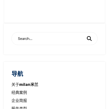
导航
关于
milan米兰
经典案例
企业简报
服务类型