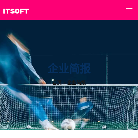
企业简报
首页
企业简报