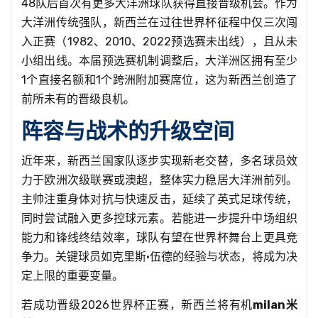
48队后首次有更多大洋洲球队获得直接晋级机会。作为
大洋洲传统强队，新西兰在过往世界杯征程中仅三次闯
入正赛（1982、2010、2022预选赛未出线），且从未
小组出线。本届预选赛机制调整后，大洋洲区拥有至少
1个直接名额和1个跨洲附加赛席位，这为新西兰创造了
前所未有的晋级良机。
阵容与战术的升级空间
近年来，新西兰国家队逐步实现新老交替，多名球员效
力于欧洲次级联赛或澳超，整体实力稳居大洋洲前列。
主帅注重身体对抗与快速反击，延续了英式足球传统，
同时尝试融入更多控球元素。若能进一步提升中场组织
能力和锋线终结效率，球队有望在世界杯舞台上更具竞
争力。关键球员如克里斯·伍德的经验与状态，将成为决
定上限的重要变量。
若成功晋级2026世界杯正赛，新西兰将有机
milan米