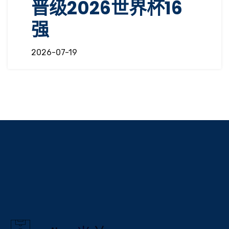
晋级2026世界杯16
强
2026-07-19