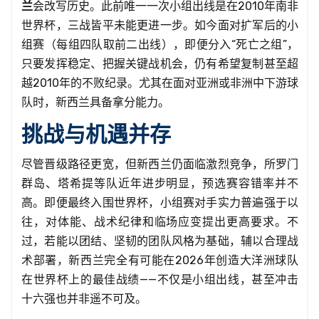
兰
会改写历史。此前唯一一次小组出线是在2010年南非
世界杯，三战皆平未能更进一步。如今面对扩军后的小
组赛（每组四队取前二出线），即便分入“死亡之组”，
只要发挥稳定、把握关键战机会，仍有希望复制甚至超
越2010年的不败纪录。尤其在面对亚洲或非洲中下游球
队时，新西兰具备拿分能力。
挑战与机遇并存
尽管晋级路径更宽，但新西兰仍面临激烈竞争，所罗门
群岛、塔希提等队近年进步明显，预选赛容错率并不
高。即便最终入围世界杯，小组赛对手实力普遍强于以
往，对体能、战术纪律和临场应变提出更高要求。不
过，若能以团结、坚韧的团队风格为基础，辅以合理战
术部署，新西兰完全有可能在2026年创造大洋洲球队
在世界杯上的最佳战绩——不仅是小组出线，甚至冲击
十六强也并非遥不可及。