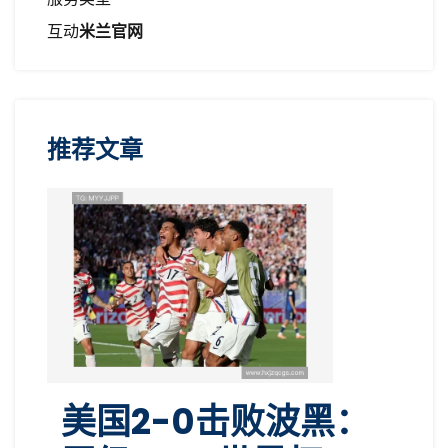
互动
米兰官网
推荐文章
美国2-0击败波黑：