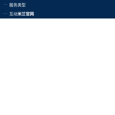
服务类型
互动
米兰官网
网站地图
SiteMap
邮箱订阅