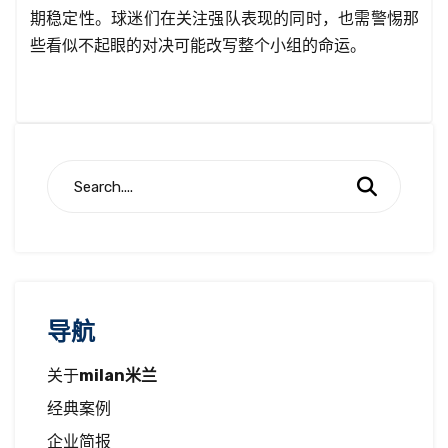
期稳定性。球迷们在关注强队表现的同时，也需警惕那
些看似不起眼的对决可能改写整个小组的命运。
导航
关于
milan米兰
经典案例
企业简报