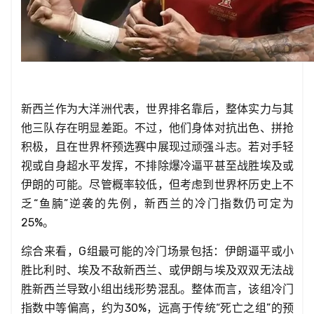
新西兰作为大洋洲代表，世界排名靠后，整体实力与其
他三队存在明显差距。不过，他们身体对抗出色、拼抢
积极，且在世界杯预选赛中展现过顽强斗志。若对手轻
视或自身超水平发挥，不排除爆冷逼平甚至战胜埃及或
伊朗的可能。尽管概率较低，但考虑到世界杯历史上不
乏“鱼腩”逆袭的先例，新西兰的冷门指数仍可定为
25%。
综合来看，G组最可能的冷门场景包括：伊朗逼平或小
胜比利时、埃及不敌新西兰、或伊朗与埃及双双无法战
胜新西兰导致小组出线形势混乱。整体而言，该组冷门
指数中等偏高，约为30%，远高于传统“死亡之组”的预