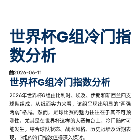
世界杯G组冷门指
数分析
2026-06-11
世界杯G组冷门指数分析
2026年世界杯G组由比利时、埃及、伊朗和新西兰四支
球队组成，从纸面实力来看，该组呈现出明显的“两强
两弱”格局。然而，足球比赛的魅力往往在于其不可预
测性，尤其是在世界杯这样的大赛舞台上，冷门随时可
能发生。综合球队状态、战术风格、历史战绩及近期表
现，G组的冷门指数值得深入探讨。