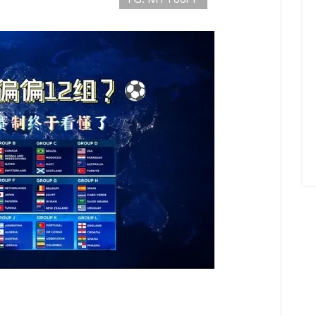
乌拉圭
世界杯L组末轮
球小胜
双赛结果：英格
赛收官
兰胜巴拿马，克
罗地亚胜加纳
2026-07-01