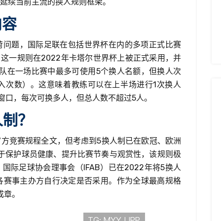
将延续当前主流的换人规则框架。
内容
负荷问题，国际足联在包括世界杯在内的多项正式比赛
。这一规则在2022年卡塔尔世界杯上被正式采用，并
队在一场比赛中最多可使用5个换人名额，但换人次
入次数）。这意味着教练可以在上半场进行1次换人
窗口，每次可换多人，但总人数不超过5人。
人制？
官方竞赛规程全文，但考虑到5换人制已在欧冠、欧洲
于保护球员健康、提升比赛节奏与观赏性，该规则极
国际足球协会理事会（IFAB）已在2022年将5换人
权各赛事主办方自行决定是否采用。作为全球最高规格
成章。