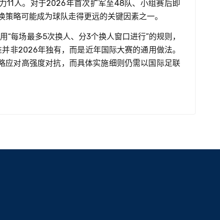
11人。对于2026年首次扩军至48队、小组赛后即
轮换策略可能成为球队走得更远的关键因素之一。
用“每场最多5次换人、分3个换人窗口进行”的规则，
并非2026年独有，而是近年国际大赛的通用做法。
略应对高强度对抗，而具体实施细则仍需以国际足联
。