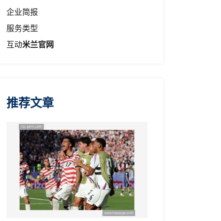
企业简报
服务类型
互动
米兰官网
推荐文章