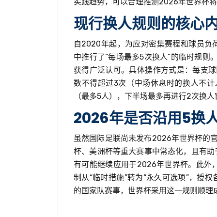
实践趋势，可以合理推测2026年世界杯
现行换人规则的核心
自2020年起，为应对密集赛程和球员
中推行了“每场最多5次换人”的临时规则
获得广泛认可。具体操作方式是：每支球
数不得超过3次（中场休息时的换人不计
（最多5人），下半场最多再进行2次换人
2026年是否沿用5换
虽然国际足联尚未发布2026年世界杯的
杯、美洲杯等重大赛事中常态化，且有助
有可能继续应用于2026年世界杯。此外，
制从“临时措施”转为“永久可选项”，授
的国家队赛事，世界杯采用这一规则顺理