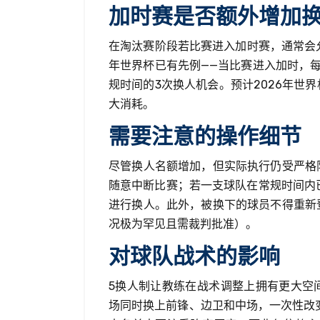
加时赛是否额外增加
在淘汰赛阶段若比赛进入加时赛，通常会允
年世界杯已有先例——当比赛进入加时，
规时间的3次换人机会。预计2026年世
大消耗。
需要注意的操作细节
尽管换人名额增加，但实际执行仍受严格
随意中断比赛；若一支球队在常规时间内
进行换人。此外，被换下的球员不得重新
况极为罕见且需裁判批准）。
对球队战术的影响
5换人制让教练在战术调整上拥有更大空
场同时换上前锋、边卫和中场，一次性改