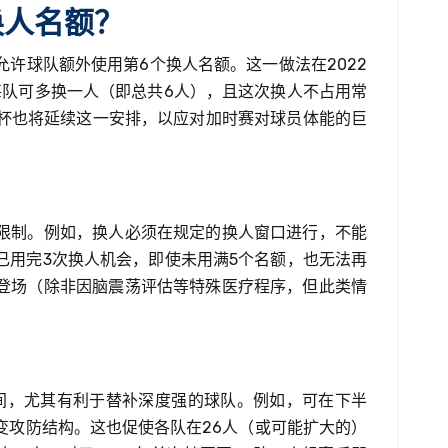
换人名额？
许球队额外使用第6个换人名额。这一做法在2022
每队可多换一人（即总共6人），且这次换人不占用常
界杯也将延续这一安排，以应对加时赛对球员体能的巨
限制。例如，换人必须在规定的换人窗口进行，不能
已用完3次换人机会，即使未用满5个名额，也无法再
登场（除非因脑震荡评估等特殊医疗程序，但此类情
间，尤其有利于替补深度强的球队。例如，可在下半
变攻防结构。这也促使各队在26人（或可能扩大的）