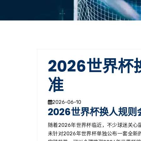
2026世界
准
2026-06-10
2026世界杯换人规
随着2026年世界杯临近，不少球迷关
未针对2026年世界杯单独公布一套全