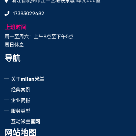
浙江省杭州市江干区地铁东城1单元606室
17383029682
上班时间
周一至周六：上午8点至下午5点
周日休息
导航
关于
milan米兰
经典案例
企业简报
服务类型
互动
米兰官网
网站地图