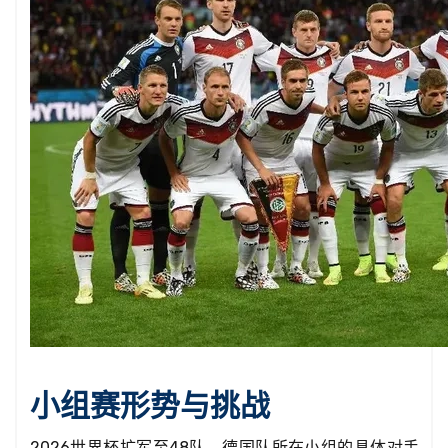
小组赛形势与挑战
2026世界杯扩军至48队，德国队所在小组的具体对手