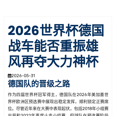
2026世界杯德国
战车能否重振雄
风再夺大力神杯
2026-05-31
德国队的晋级之路
作为四届世界杯冠军得主，德国队在2026年美加墨世
界杯欧洲区预选赛中展现出稳定发挥，顺利锁定正赛席
位。尽管近年来在大赛中表现起伏，包括2018年小组赛
出局和2022年再度止步小组赛，但球队在预选赛阶段