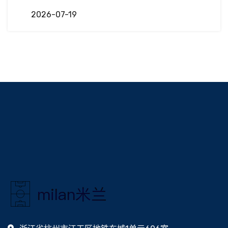
2026-07-19