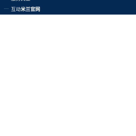
互动
米兰官网
网站地图
SiteMap
邮箱订阅