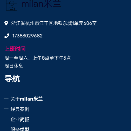
浙江省杭州市江干区地铁东城1单元606室
17383029682
上班时间
周一至周六：上午8点至下午5点
周日休息
导航
关于
milan米兰
经典案例
企业简报
服务类型