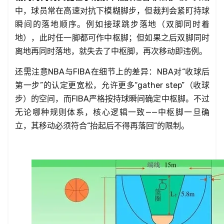
中，球员常在高速对抗下模糊脚步，但裁判会紧盯持球
瞬间的落地顺序。例如接球跳步落地（双脚同时着
地），此时任一脚都可作中枢脚；但如果之后双脚同时
离地再同时落地，就失去了中枢脚，再次移动即违例。
还需注意NBA与FIBA在细节上的差异：NBA对“收球后
第一步”的认定更宽松，允许更多“gather step”（收球
步）的空间，而FIBA严格按持球瞬间确定中枢脚。不过
无论哪种规则体系，核心逻辑一致——中枢脚一旦确
立，其移动必须符合“抬起后不得再落回”的限制。