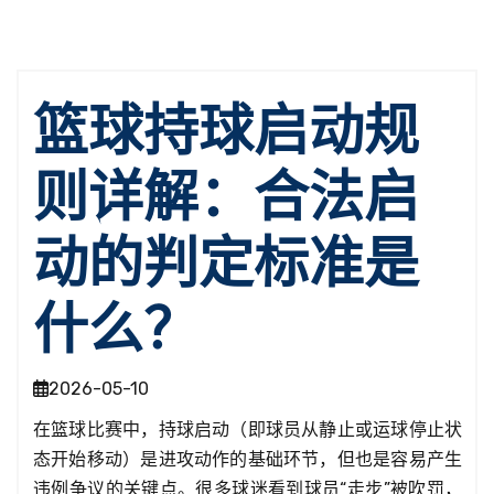
篮球持球启动规
则详解：合法启
动的判定标准是
什么？
2026-05-10
在篮球比赛中，持球启动（即球员从静止或运球停止状
态开始移动）是进攻动作的基础环节，但也是容易产生
违例争议的关键点。很多球迷看到球员“走步”被吹罚，