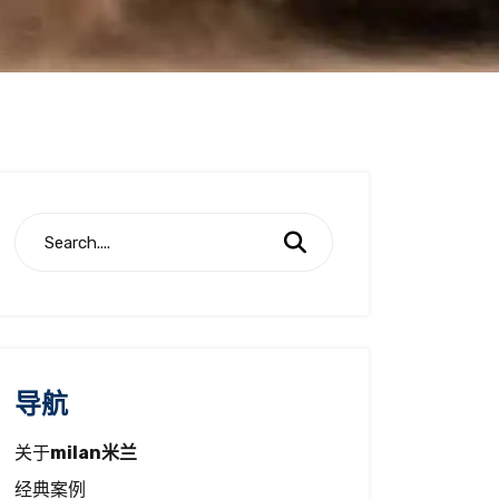
导航
关于
milan米兰
经典案例