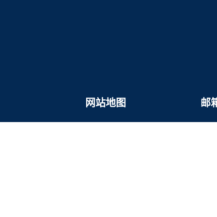
网站地图
邮
lan米兰
SiteMap
例
报
型
兰官网