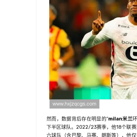
世界杯B组卡塔
西班牙对
尔战绩：1分垫底
战报：一
无缘淘汰赛
完成小组
26-07-07
2026-07-05
然而，数据背后存在明显的“
milan米兰
下半区球队。2022/23赛季，他18个
六球队（含巴黎、马赛、朗斯等），他仅