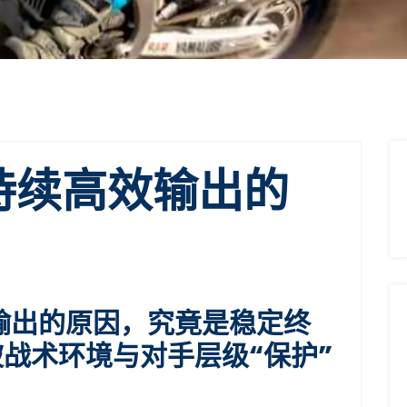
持续高效输出的
输出的原因，究竟是稳定终
战术环境与对手层级“保护”