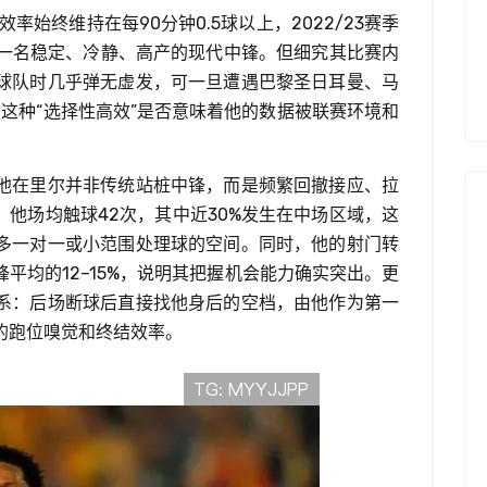
率始终维持在每90分钟0.5球以上，2022/23赛季
是一名稳定、冷静、高产的现代中锋。但细究其比赛内
球队时几乎弹无虚发，可一旦遭遇巴黎圣日耳曼、马
这种“选择性高效”是否意味着他的数据被联赛环境和
他在里尔并非传统站桩中锋，而是频繁回撤接应、拉
赛季，他场均触球42次，其中近30%发生在中场区域，这
多一对一或小范围处理球的空间。同时，他的射门转
平均的12–15%，说明其把握机会能力确实突出。更
系：后场断球后直接找他身后的空档，由他作为第一
的跑位嗅觉和终结效率。