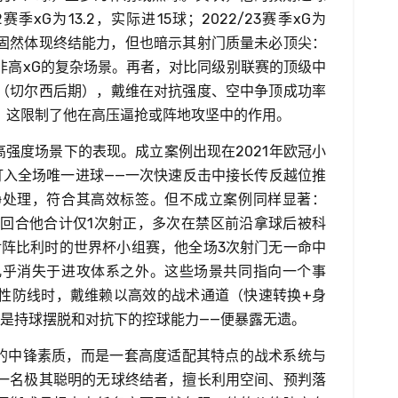
赛季xG为13.2，实际进15球；2022/23赛季xG为
表现固然体现终结能力，但也暗示其射门质量未必顶尖：
非高xG的复杂场景。再者，对比同级别联赛的顶级中
（切尔西后期），戴维在对抗强度、空中争顶成功率
，这限制了他在高压逼抢或阵地攻坚中的作用。
高强度场景下的表现。成立案例出现在2021年欧冠小
打入全场唯一进球——一次快速反击中接长传反越位推
静处理，符合其高效标签。但不成立案例同样显著：
，两回合他合计仅1次射正，多次在禁区前沿拿球后被科
对阵比利时的世界杯小组赛，他全场3次射门无一命中
几乎消失于进攻体系之外。这些场景共同指向一个事
性防线时，戴维赖以高效的战术通道（快速转换+身
其是持球摆脱和对抗下的控球能力——便暴露无遗。
面的中锋素质，而是一套高度适配其特点的战术系统与
一名极其聪明的无球终结者，擅长利用空间、预判落