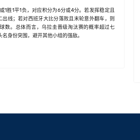
乌拉圭
世界杯L组末轮
或1胜1平1负，对应积分为6分或4分。若发挥稳定且
二出线；若对西班牙大比分落败且末轮意外翻车，则
球小胜
双赛结果：英格
进球数。总体而言，乌拉圭晋级淘汰赛的概率超过七
赛收官
兰胜巴拿马，克
头名身份突围，避开其他小组的强敌。
罗地亚胜加纳
2026-07-01