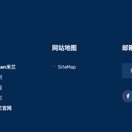
网站地图
邮
lan米兰
SiteMap
例
报
型
兰官网