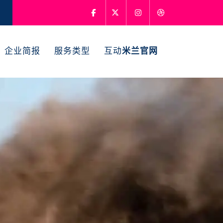
企业简报
服务类型
互动
米兰官网