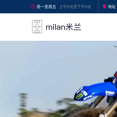
周一至周五
上午9点至下午5点
地址