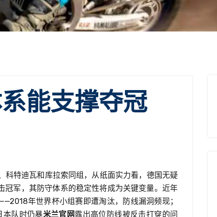
体系能支撑夺冠
尔、科特迪瓦和库拉索同组，从纸面实力看，德国无疑
击冠军，其防守体系的稳定性将成为关键变量。近年
—2018年世界杯小组赛即遭淘汰，防线漏洞频现；
日本队时仍暴
米兰官网
露出高位防线被反击打穿的问