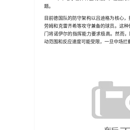
题。
目前德国队的防守架构以吕迪格为核心，
劳姆和克雷齐希等攻守兼备的球员。这种
门将诺伊尔的指挥能力要求极高。然而，随
动范围和反应速度可能受限，一旦中场拦