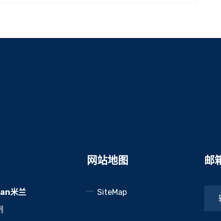
网站地图
邮
lan米兰
SiteMap
例