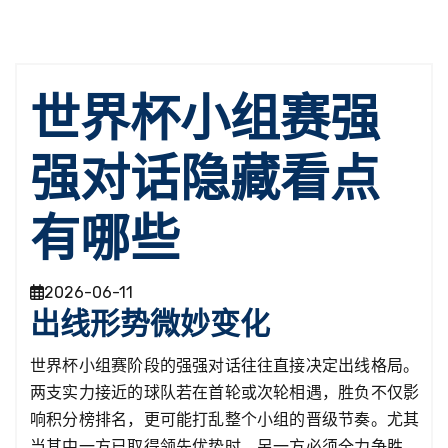
世界杯小组赛强
强对话隐藏看点
有哪些
2026-06-11
出线形势微妙变化
世界杯小组赛阶段的强强对话往往直接决定出线格局。
两支实力接近的球队若在首轮或次轮相遇，胜负不仅影
响积分榜排名，更可能打乱整个小组的晋级节奏。尤其
当其中一方已取得领先优势时，另一方必须全力争胜，