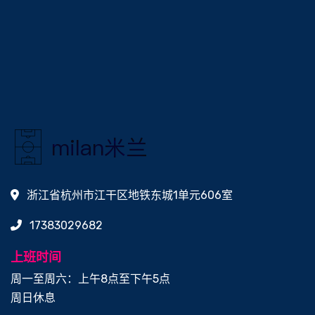
浙江省杭州市江干区地铁东城1单元606室
17383029682
上班时间
周一至周六：上午8点至下午5点
周日休息