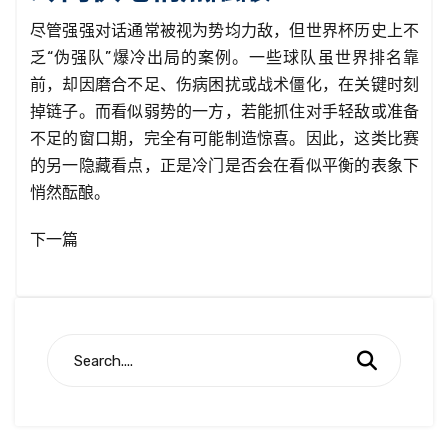
尽管强强对话通常被视为势均力敌，但世界杯历史上不
乏“伪强队”爆冷出局的案例。一些球队虽世界排名靠
前，却因磨合不足、伤病困扰或战术僵化，在关键时刻
掉链子。而看似弱势的一方，若能抓住对手轻敌或准备
不足的窗口期，完全有可能制造惊喜。因此，这类比赛
的另一隐藏看点，正是冷门是否会在看似平衡的表象下
悄然酝酿。
下一篇