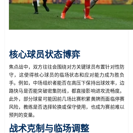
核心球员状态博弈
焦点战中，双方往往会围绕对方关键球员布置针对性防
守，这使得核心球员的临场状态和应对能力成为胜负
手。例如，中场组织者能否在高压下保持出球效率，边
路快马是否能突破密集防线，都直接影响进攻流畅度。
此外，部分球星可能因前几场比赛积累黄牌而面临停赛
风险，教练是否选择轮换或保守使用，也成为赛前难以
预判的变量。
战术克制与临场调整