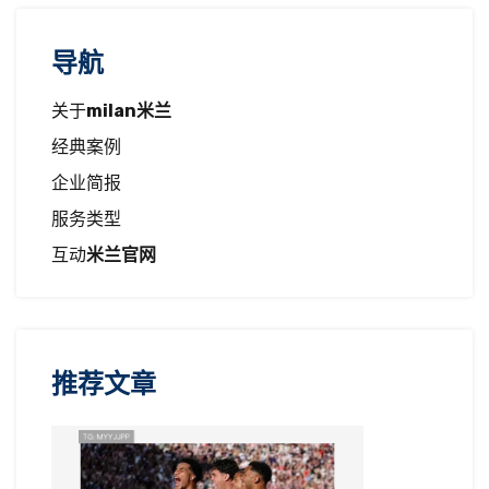
导航
关于
milan米兰
经典案例
企业简报
服务类型
互动
米兰官网
推荐文章