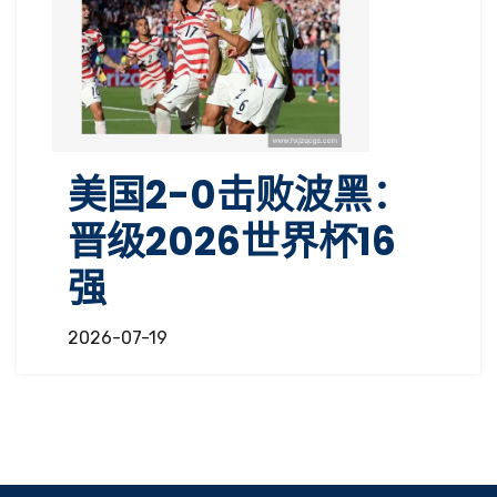
美国2-0击败波黑：
晋级2026世界杯16
强
2026-07-19