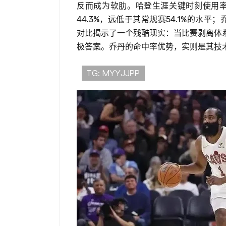
反而成为软肋。哈登生涯关键时刻使用率（U
44.3%，远低于其常规赛54.1%的水平；
对比揭示了一个残酷现实：当比赛剥离体系
极答案。乔丹的命中率优势，实则是其技