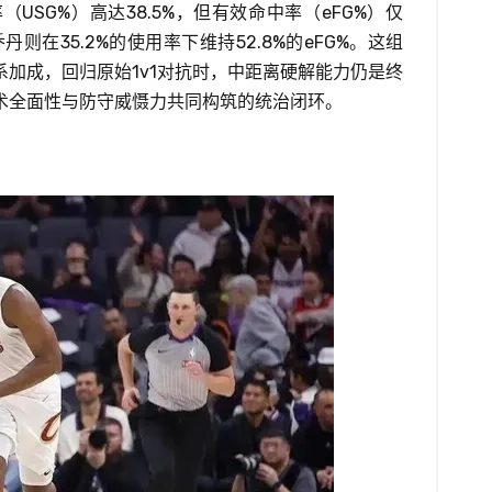
SG%）高达38.5%，但有效命中率（eFG%）仅
乔丹则在35.2%的使用率下维持52.8%的eFG%。这组
加成，回归原始1v1对抗时，中距离硬解能力仍是终
术全面性与防守威慑力共同构筑的统治闭环。