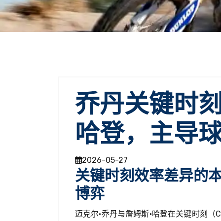
乔丹关键时
哈登，主导
2026-05-27
关键时刻效率差异的
博弈
迈克尔·乔丹与詹姆斯·哈登在关键时刻（Cl