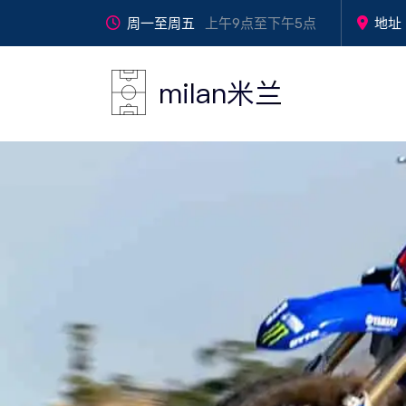
周一至周五
上午9点至下午5点
地址