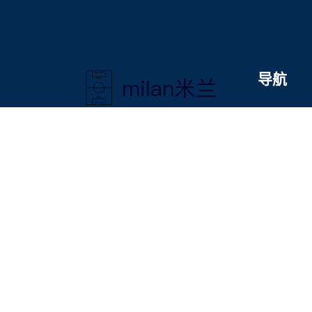
导航
关于
mi
浙江省杭州市江干区地铁东
经典案
城1单元606室
企业简
17383029682
服务类
上班时间
互动
米
周一至周六：上午8点至下午5
点
周日休息