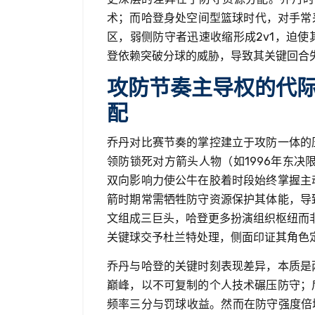
世界杯B组卡塔
西班牙对
术；而哈登身处空间型篮球时代，对手常采
区，弱侧防守者迅速收缩形成2v1，迫
尔战绩：1分垫底
战报：一
登依赖突破分球的威胁，导致其关键回合失误率
无缘淘汰赛
完成小组
攻防节奏主导权的代
配
26-07-07
2026-07-05
乔丹对比赛节奏的掌控建立于攻防一体的
领防锁死对方箭头人物（如1996年东决
双向影响力使公牛在胶着时段始终掌握主
箭时期常需牺牲防守资源保护其体能，导
文组成三巨头，哈登更多扮演组织枢纽而非终
关键球交予杜兰特处理，侧面印证其角色
乔丹与哈登的关键时刻表现差异，本质是
巅峰，以不可复制的个人技术碾压防守；
频率三分与罚球收益。然而在防守强度倍